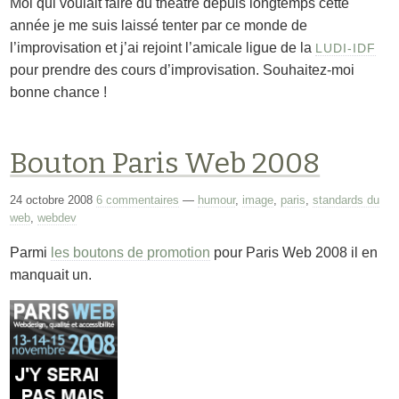
Moi qui voulait faire du théâtre depuis longtemps cette
année je me suis laissé tenter par ce monde de
l’improvisation et j’ai rejoint l’amicale ligue de la
LUDI-IDF
pour prendre des cours d’improvisation. Souhaitez-moi
bonne chance !
Bouton Paris Web 2008
24 octobre 2008
6 commentaires
—
humour
,
image
,
paris
,
standards du
web
,
webdev
Parmi
les boutons de promotion
pour Paris Web 2008 il en
manquait un.