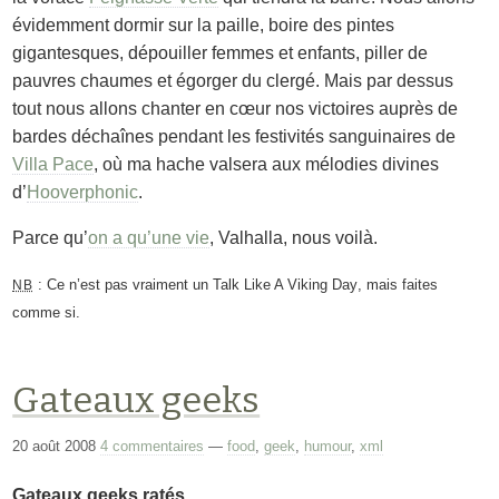
évidemment dormir sur la paille, boire des pintes
gigantesques, dépouiller femmes et enfants, piller de
pauvres chaumes et égorger du clergé. Mais par dessus
tout nous allons chanter en cœur nos victoires auprès de
bardes déchaînes pendant les festivités sanguinaires de
Villa Pace
, où ma hache valsera aux mélodies divines
d’
Hooverphonic
.
Parce qu’
on a qu’une vie
, Valhalla, nous voilà.
: Ce n’est pas vraiment un
Talk Like A Viking Day
, mais faites
NB
comme si.
Gateaux geeks
20 août 2008
4 commentaires
—
food
,
geek
,
humour
,
xml
Gateaux geeks ratés