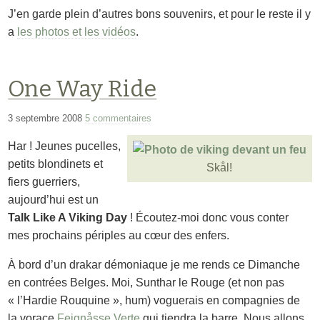
J’en garde plein d’autres bons souvenirs, et pour le reste il y
a
les photos et les vidéos
.
One Way Ride
3 septembre 2008
5 commentaires
Har ! Jeunes pucelles,
petits blondinets et
Skål
!
fiers guerriers,
aujourd’hui est un
Talk Like A Viking Day
! Écoutez-moi donc vous conter
mes prochains périples au cœur des enfers.
À bord d’un drakar démoniaque je me rends ce Dimanche
en contrées Belges. Moi, Sunthar le Rouge (et non pas
« l’Hardie Rouquine », hum) voguerais en compagnies de
la vorace
Feignåsse Verte
qui tiendra la barre. Nous allons