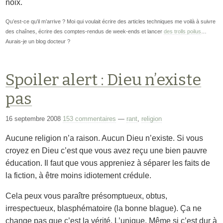
noix.
Qu’est-ce qu’il m’arrive ? Moi qui voulait écrire des articles techniques me voilà à suivre
des chaînes, écrire des comptes-rendus de week-ends et lancer
des trolls poilus
…
Aurais-je un blog docteur ?
Spoiler alert : Dieu n’existe
pas
16 septembre 2008
153 commentaires
—
rant
,
religion
Aucune religion n’a raison. Aucun Dieu n’existe. Si vous
croyez en Dieu c’est que vous avez reçu une bien pauvre
éducation. Il faut que vous appreniez à séparer les faits de
la fiction, à être moins idiotement crédule.
Cela peux vous paraître présomptueux, obtus,
irrespectueux, blasphématoire (la bonne blague). Ça ne
change pas que c’est la vérité. L’unique. Même si c’est dur à