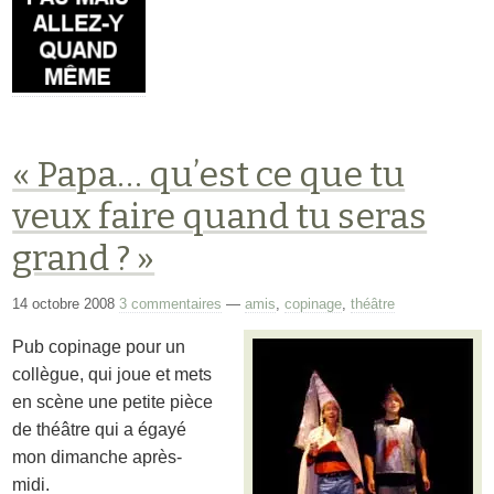
« Papa… qu’est ce que tu
veux faire quand tu seras
grand ? »
14 octobre 2008
3 commentaires
—
amis
,
copinage
,
théâtre
Pub copinage pour un
collègue, qui joue et mets
en scène une petite pièce
de théâtre qui a égayé
mon dimanche après-
midi.