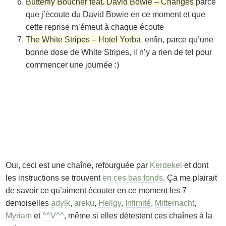
Butterfly Boucher feat. David Bowie – Changes
parce
que j’écoute du David Bowie en ce moment et que
cette reprise m’émeut à chaque écoute
The White Stripes – Hotel Yorba
, enfin, parce qu’une
bonne dose de White Stripes, il n’y a rien de tel pour
commencer une journée :)
Oui, ceci est une chaîne, refourguée par
Kerdekel
et dont
les instructions se trouvent
en ces bas fonds
. Ça me plairait
de savoir ce qu’aiment écouter en ce moment les 7
demoiselles
adylk
,
areku
,
Hellgy
,
Infimité
,
Mitternacht
,
Myriam
et
^^V^^
, même si elles détestent ces chaînes à la