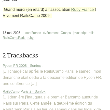
Grand merci (en retard) à l’association
Ruby France
!
Vivement RailsCamp 2009.
18 mai 2008 —
conférence
,
événement
,
Gmaps
,
javascript
,
rails
,
RailsCampParis
,
ruby
2 Trackbacks
Pycon FR 2008 - Sunfox
:
[…] chargé car après le RailsCamp Paris le samedi, mon
dimanche était dédié à la deuxième édition de Pycon FR,
une conférence […]
RailsCamp Paris 2 - Sunfox
:
[…] dernière j’inaugurais le premier Barcamp autour de
Rails sur Paris. Cette année la deuxième édition du
RailsCamp Paris a eu lieu ce samedi dans les locaux de