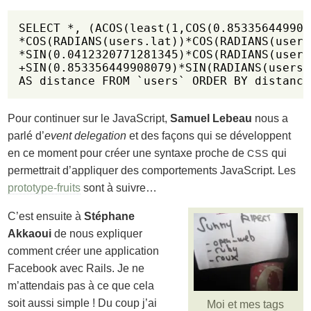
SELECT *, (ACOS(least(1,COS(0.853356449908
*COS(RADIANS(users.lat))*COS(RADIANS(users
*SIN(0.0412320771281345)*COS(RADIANS(users
+SIN(0.853356449908079)*SIN(RADIANS(users.
AS distance FROM `users` ORDER BY distance
Pour continuer sur le JavaScript,
Samuel Lebeau
nous a
parlé d’
event delegation
et des façons qui se développent
en ce moment pour créer une syntaxe proche de
qui
CSS
permettrait d’appliquer des comportements JavaScript. Les
prototype-fruits
sont à suivre…
C’est ensuite à
Stéphane
Akkaoui
de nous expliquer
comment créer une application
Facebook avec Rails. Je ne
m’attendais pas à ce que cela
soit aussi simple ! Du coup j’ai
Moi et mes tags