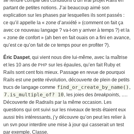
se rendre compte des conditions d’un vrai projet Rails en
partant de petites notions. J’ai beaucoup aimé son
explication sur les phases par lesquelles ils sont passés :
ce qu’il appelle la « zone d’anxiété » (comment on fait ça
avec ce nouveau langage ? va-t-on y arriver à temps ?) et la
« zone de confort » (ah ben en fait ouais on a fini en avance,
qu’est ce qu’on fait de ce temps pour en profiter ?).
Éric Daspet
, qui vient nous dire lui-même, avec la maîtrise
et les 10 ans de
sur les épaules, qu’en fait Ruby et
PHP
Rails sont cent fois mieux. Passage en revue de pourquoi
Rails est une petite révolution, découverte de plein de petits
find_or_create_by_name()
trucs de langage comme
,
7.is_multiple_of? 10
, les joies des
breakpoints
, ….
Découverte de Radrails par la même occasion. Les
questions qui ont suivi sur les niveaux de tests étaient eux
aussi très intéressants, j’y découvre qu’on peut les relier à
un svn pour interdire une mise à jour qui casserait un test
par exemple. Classe.