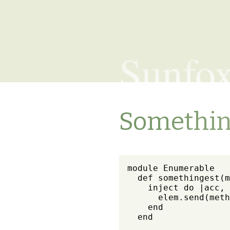
Sunfo
Somethin
module Enumerable

  def somethingest(m
    inject do |acc, 
      elem.send(meth
    end

  end
