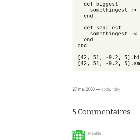
  def biggest

    somethingest :>

  end

  def smallest

    somethingest :<

  end

end

[42, 51, -9.2, 5].bi
[42, 51, -9.2, 5].sm
27 mai 2008 —
code
,
ruby
5 Commentaires
Meuble
: