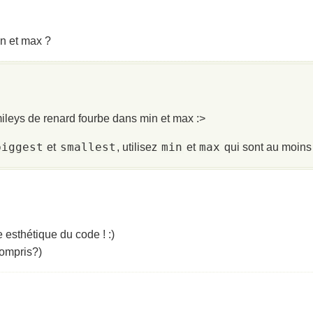
in et max ?
mileys de renard fourbe dans min et max :>
biggest
smallest
min
max
et
, utilisez
et
qui sont au moins 
e esthétique du code ! :)
compris?)