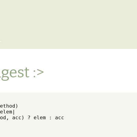
x
gest :>
ethod)

elem|

od, acc) ? elem : acc
