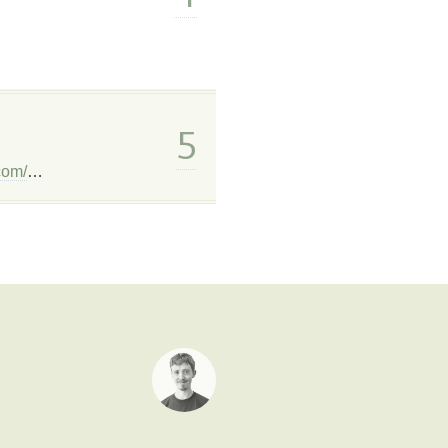
5
com/
…