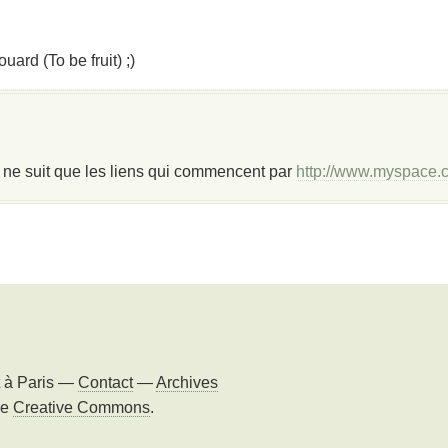
ard (To be fruit) ;)
 ne suit que les liens qui commencent par
http://www.myspace.
t à
Paris
—
Contact
—
Archives
ce
Creative Commons
.