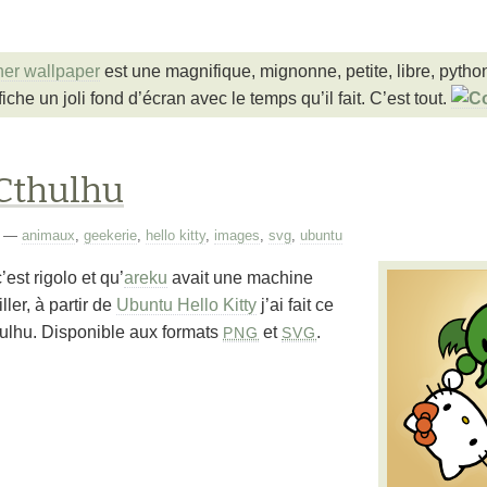
er wallpaper
est une magnifique, mignonne, petite, libre, pyt
che un joli fond d’écran avec le temps qu’il fait. C’est tout.
Cthulhu
—
animaux
,
geekerie
,
hello kitty
,
images
,
svg
,
ubuntu
’est rigolo et qu’
areku
avait une machine
ller, à partir de
Ubuntu Hello Kitty
j’ai fait ce
ulhu. Disponible aux formats
et
.
PNG
SVG