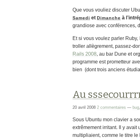
Que vous vouliez discuter Ubun
et
à l’intr
Samedi
Dimanche
grandiose avec conférences, d
Et si vous voulez parler Ruby,
troller allègrement, passez-d
Rails 2008
, au bar
Dune
et or
programme est prometteur av
bien (dont trois anciens étudia
Au sssecourrr
20 avril 2008
2 commentaires
—
bug
Sous Ubuntu mon clavier a so
extrêmement irritant. Il y avai
multipliaient, comme le titre le