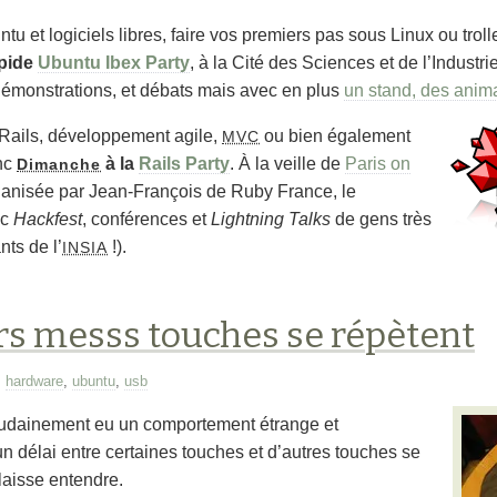
tu et logiciels libres, faire vos premiers pas sous Linux ou tro
épide
Ubuntu Ibex Party
, à la
Cité des Sciences et de l’Industri
émonstrations, et débats mais avec en plus
un stand, des anima
 Rails, développement agile,
ou bien également
MVC
onc
à la
Rails Party
. À la veille de
Paris on
Dimanche
ganisée par Jean-François de Ruby France, le
ec
Hackfest
, conférences et
Lightning Talks
de gens très
nts de l’
!).
INSIA
rs messs touches se répètent
,
hardware
,
ubuntu
,
usb
udainement eu un comportement étrange et
t un délai entre certaines touches et d’autres touches se
 laisse entendre.