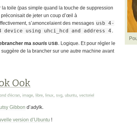
 la toile (pas simple quand la touche de suppression
préconisait de jeter un coup d’œil à
usb 4-
 effectivement, s’amoncelaient des messages
B device using uhci_hcd and address 4
.
Pou
rebrancher ma
souris
. Logique. Et pour régler le
USB
suggère de la brancher sur une autre machine avant
ok Ook
fond d'écran
,
image
,
libre
,
linux
,
svg
,
ubuntu
,
vectoriel
utsy Gibbon
d’adylk.
velle version d’Ubuntu
!