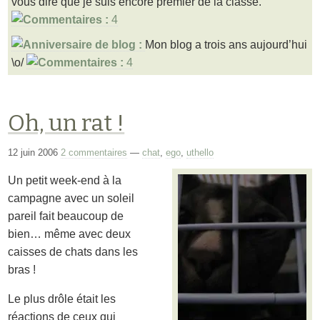
vous dire que je suis encore premier de la classe.
4
Mon blog a trois ans aujourd’hui
\o/
4
Oh, un rat !
12 juin 2006
2 commentaires
—
chat
,
ego
,
uthello
Un petit week-end à la
campagne avec un soleil
pareil fait beaucoup de
bien… même avec deux
caisses de chats dans les
bras !
Le plus drôle était les
réactions de ceux qui