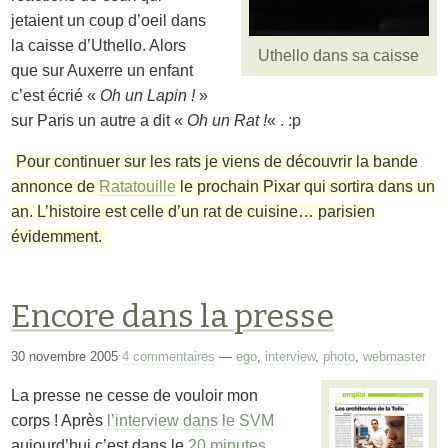
jetaient un coup d’oeil dans
la caisse d’Uthello. Alors
Uthello dans sa caisse
que sur Auxerre un enfant
c’est écrié «
Oh un Lapin !
»
sur Paris un autre a dit «
Oh un Rat !
« . :p
Pour continuer sur les rats je viens de découvrir la bande
annonce de
Ratatouille
le prochain Pixar qui sortira dans un
an. L’histoire est celle d’un rat de cuisine… parisien
évidemment.
Encore dans la presse
30 novembre 2005
4 commentaires
—
ego
,
interview
,
photo
,
webmaster
La presse ne cesse de vouloir mon
corps ! Après
l’interview dans le SVM
aujourd’hui c’est dans le
20 minutes