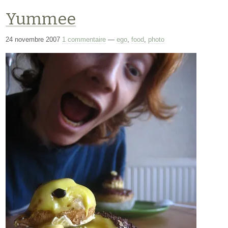
Yummee
24 novembre 2007
1 commentaire
—
ego
,
food
,
photo