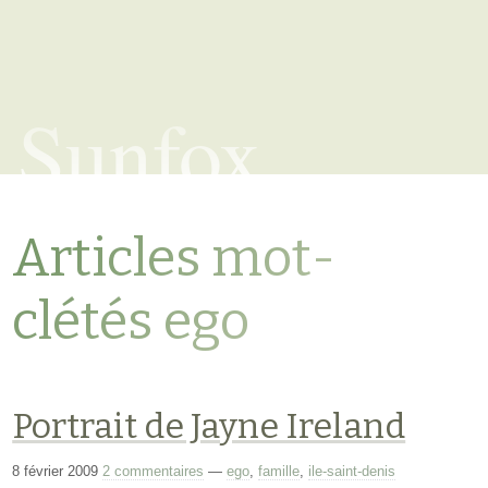
Sunfox
Articles mot-
clétés ego
Portrait de Jayne Ireland
8 février 2009
2 commentaires
—
ego
,
famille
,
ile-saint-denis