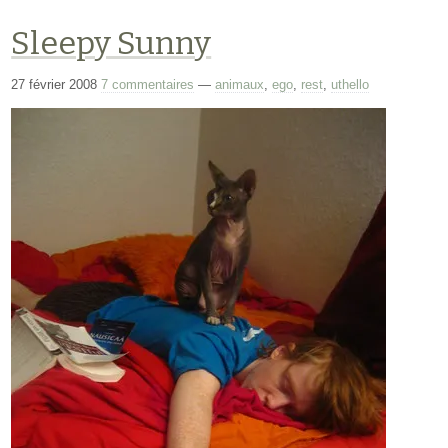
Sleepy Sunny
27 février 2008
7 commentaires
—
animaux
,
ego
,
rest
,
uthello