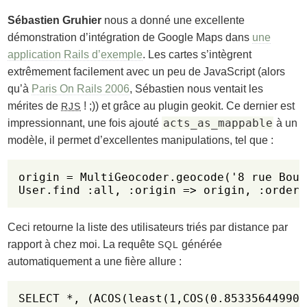
Sébastien Gruhier
nous a donné une excellente
démonstration d’intégration de Google Maps dans
une
application Rails d’exemple
. Les cartes s’intègrent
extrêmement facilement avec un peu de JavaScript (alors
qu’à
Paris On Rails 2006
, Sébastien nous ventait les
mérites de
! ;)) et grâce au plugin geokit. Ce dernier est
RJS
acts_as_mappable
impressionnant, une fois ajouté
à un
modèle, il permet d’excellentes manipulations, tel que :
origin = MultiGeocoder.geocode('8 rue Bouc
User.find :all, :origin => origin, :order 
Ceci retourne la liste des utilisateurs triés par distance par
rapport à chez moi. La requête
générée
SQL
automatiquement a une fière allure :
SELECT *, (ACOS(least(1,COS(0.853356449908