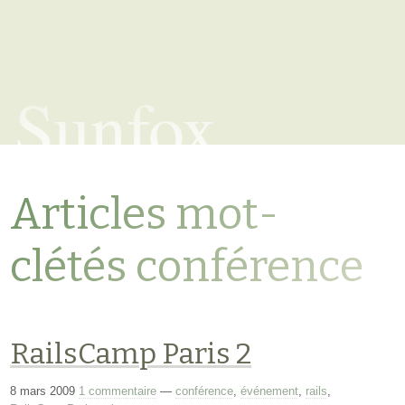
Sunfox
Articles mot-
clétés conférence
RailsCamp Paris 2
8 mars 2009
1 commentaire
—
conférence
,
événement
,
rails
,