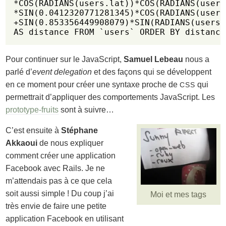
*COS(RADIANS(users.lat))*COS(RADIANS(users
*SIN(0.0412320771281345)*COS(RADIANS(users
+SIN(0.853356449908079)*SIN(RADIANS(users.
AS distance FROM `users` ORDER BY distance
Pour continuer sur le JavaScript,
Samuel Lebeau
nous a
parlé d’
event delegation
et des façons qui se développent
en ce moment pour créer une syntaxe proche de
qui
CSS
permettrait d’appliquer des comportements JavaScript. Les
prototype-fruits
sont à suivre…
C’est ensuite à
Stéphane
Akkaoui
de nous expliquer
comment créer une application
Facebook avec Rails. Je ne
m’attendais pas à ce que cela
soit aussi simple ! Du coup j’ai
Moi et mes tags
très envie de faire une petite
application Facebook en utilisant