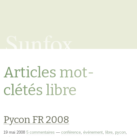
Sunfox
Articles mot-
clétés libre
Pycon FR 2008
19 mai 2008
5 commentaires
—
conférence
,
événement
,
libre
,
pycon
,