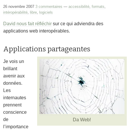
26 novembre 2007
3 commentaires
—
accessibilité
,
formats
,
intéropérabilité
,
libre
,
logiciels
David nous fait réfléchir
sur ce qui adviendra des
applications web interopérables.
Applications partageantes
Je vois un
brillant
avenir aux
données.
Les
internautes
prennent
conscience
de
Da Web!
l’importance