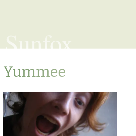
Sunfox
Yummee