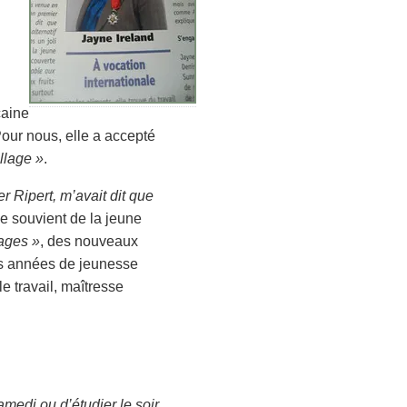
caine
our nous, elle a accepté
llage »
.
 Ripert, m’avait dit que
 se souvient de la jeune
ages »
, des nouveaux
Des années de jeunesse
e travail, maîtresse
 samedi ou d’étudier le soir