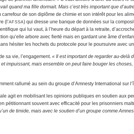
vail quand ma fille dormait. Mais c’est très important que d’au
u carrefour de son diplôme de chimie et son intérêt pour les alim
e (l’
) qui dresse une banque de données sur la compositi
AFSSA
tifique qui lui vaut, à l’heure du départ à la retraite, d’accroc
tion qu’elle arbore avec fierté mais en gardant une âme d’enfant
 sans hésiter les hochets du protocole pour le poursuivre avec un
 de sa vie, l’engagement.
« Il est important de regarder au-delà 
 et impuissant, mais ensemble on peut faire bouger les choses,
mment rallumé au sein du groupe d’Amnesty International sur l’îl
nale agit en mobilisant les opinions publiques en soutien aux p
 pétitionnant souvent avec efficacité pour les prisonniers malt
qu’un de timide, mais avec le soutien d’un groupe comme Amnes