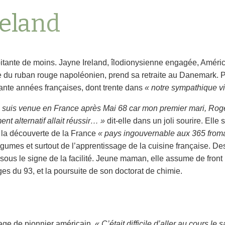
reland
bitante de moins. Jayne Ireland, îlodionysienne engagée, Améri
 du ruban rouge napoléonien, prend sa retraite au Danemark. P
rante années françaises, dont trente dans
« notre sympathique vi
e suis venue en France après Mai 68 car mon premier mari, Roger
ent alternatif allait réussir… »
dit-elle dans un joli sourire. Elle
à la découverte de la France
« pays ingouvernable aux 365 from
égumes et surtout de l’apprentissage de la cuisine française. 
sous le signe de la facilité. Jeune maman, elle assume de front l
ges du 93, et la poursuite de son doctorat de chimie.
rage de pionnier américain.
« C’était difficile d’aller au cours le