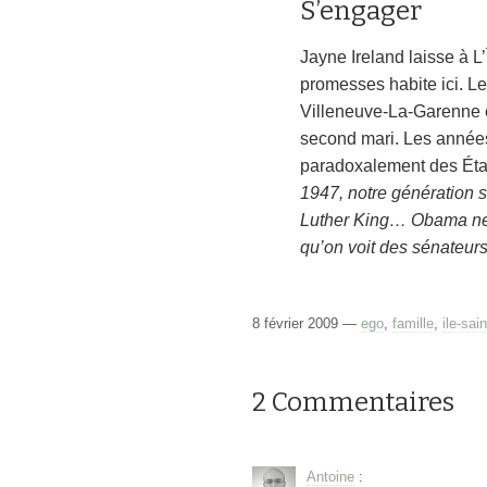
S’engager
Jayne Ireland laisse à 
promesses habite ici. Le 
Villeneuve-La-Garenne e
second mari. Les années 
paradoxalement des État
1947, notre génération s
Luther King… Obama ne v
qu’on voit des sénateurs 
8 février 2009 —
ego
,
famille
,
ile-sai
2 Commentaires
Antoine
: