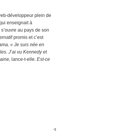
 web-développeur plein de
 qui enseignait à
 s’ouvre au pays de son
rnatif promis et c’est
bama.
« Je suis née en
les. J’ai vu Kennedy et
aine,
lance-t-elle.
Est-ce