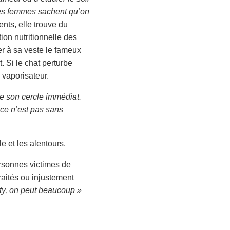
tres femmes sachent qu’on
ents, elle trouve du
on nutritionnelle des
her à sa veste le fameux
. Si le chat perturbe
 vaporisateur.
de son cercle immédiat.
 ce n’est pas sans
e et les alentours.
ersonnes victimes de
raités ou injustement
ty, on peut beaucoup »