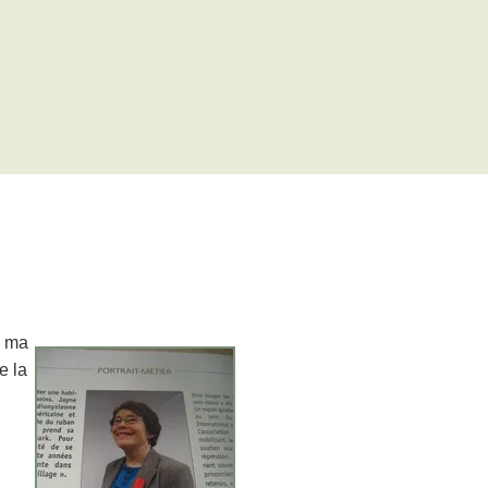
e ma
e la