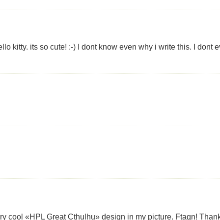
ello kitty. its so cute! :-) I dont know even why i write this. I don
ery cool «HPL Great Cthulhu» design in my picture. Ftagn! Than