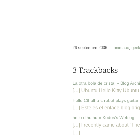
26 septembre 2006 —
animaux
,
geek
3 Trackbacks
La otra bola de cristal » Blog Arc
[…] Ubuntu Hello Kitty Ubuntu
Hello Cthulhu « robot plays guitar
[…] Este es el enlace blog ori
hello cthulhu « Kodos’s Weblog
:
[…] I recently came about “The
[…]