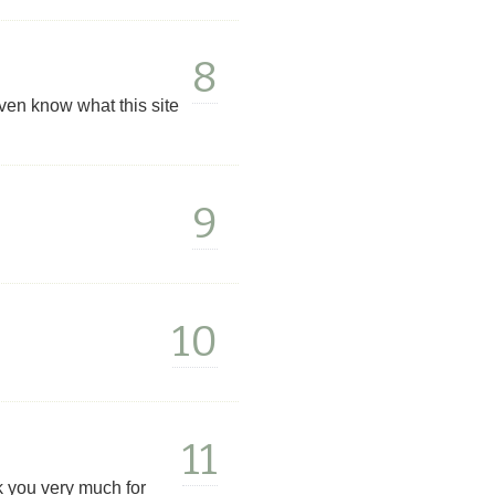
8
t even know what this site
9
10
11
k you very much for