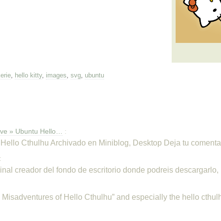
erie
,
hello kitty
,
images
,
svg
,
ubuntu
hive » Ubuntu Hello…
:
 Hello Cthulhu Archivado en Miniblog, Desktop Deja tu comentar
:
ginal creador del fondo de escritorio donde podreis descargarlo
 Misadventures of Hello Cthulhu” and especially the hello cthu