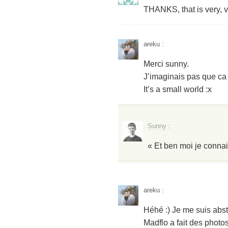
THANKS, that is very, v
areku
:
Merci sunny.
J’imaginais pas que ca 
It’s a small world :x
Sunny
:
« Et ben moi je connais
areku
:
Héhé :) Je me suis abs
Madflo a fait des photos 