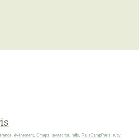
x
is
érence
,
événement
,
Gmaps
,
javascript
,
rails
,
RailsCampParis
,
ruby