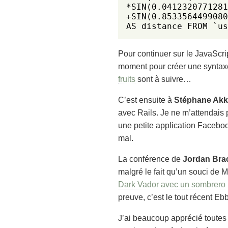
*SIN(0.0412320771281
+SIN(0.8533564499080
AS distance FROM `us
Pour continuer sur le JavaScri
moment pour créer une synta
fruits
sont à suivre…
C’est ensuite à
Stéphane Akk
avec Rails. Je ne m’attendais p
une petite application Facebo
mal.
La conférence de
Jordan Bra
malgré le fait qu’un souci de M
Dark Vador avec un sombrero
preuve, c’est le tout récent E
J’ai beaucoup apprécié toutes 