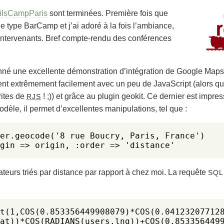
ilsCampParis
sont terminées. Première fois que
e type BarCamp et j’ai adoré à la fois l’ambiance,
s intervenants. Bref compte-rendu des conférences
né une excellente démonstration d’intégration de Google Map
grent extrêmement facilement avec un peu de JavaScript (alors q
rites de
! ;)) et grâce au plugin geokit. Ce dernier est impre
RJS
dèle, il permet d’excellentes manipulations, tel que :
er.geocode('8 rue Boucry, Paris, France')

gin => origin, :order => 'distance'
isateurs triés par distance par rapport à chez moi. La requête
SQL
t(1,COS(0.853356449908079)*COS(0.041232077128
at))*COS(RADIANS(users.lng))+COS(0.8533564499