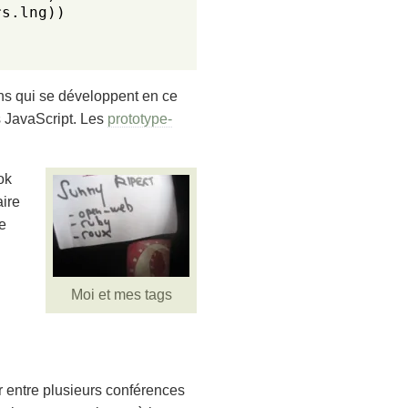
s.lng))

ns qui se développent en ce
s JavaScript. Les
prototype-
ok
aire
e
Moi et mes tags
ir entre plusieurs conférences