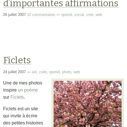
d’importantes affirmations
26 juillet 2007
10 commentaires
—
openid
,
social
,
vote
,
web
Ficlets
24 juillet 2007
—
aol
,
code
,
openid
,
photo
,
web
Une de mes photos
inspire
un poème
sur
Ficlets
.
Ficlets est un site
qui invite à écrire
des petites histoires