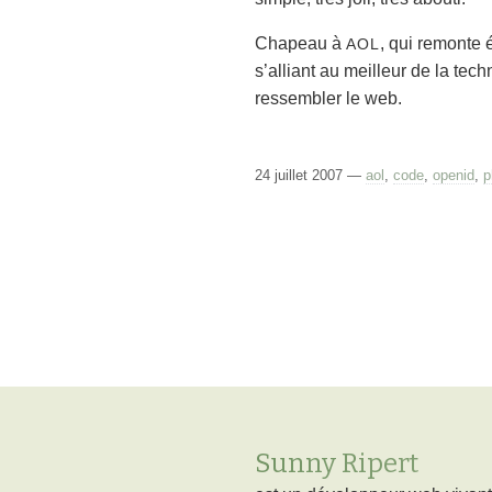
Chapeau à
, qui remonte
AOL
s’alliant au meilleur de la tec
ressembler le web.
24 juillet 2007 —
aol
,
code
,
openid
,
p
Sunny Ripert