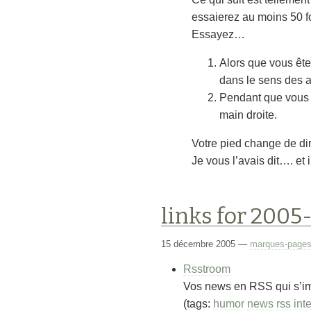
essaierez au moins 50 fo
Essayez…
Alors que vous êtes
dans le sens des a
Pendant que vous fa
main droite.
Votre pied change de dire
Je vous l’avais dit…. et i
links for 2005
15 décembre 2005
—
marques-page
Rsstroom
Vos news en RSS qui s’im
(tags:
humor
news
rss
int