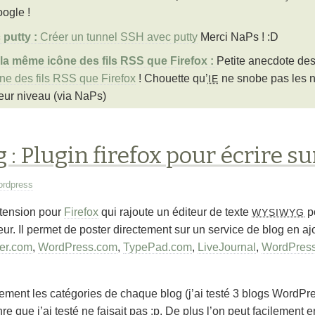
oogle !
Créer un tunnel SSH avec putty
Merci NaPs ! :D
Petite anecdote des
ône des fils RSS que Firefox
! Chouette qu’
ne snobe pas les n
IE
leur niveau (via NaPs)
: Plugin firefox pour écrire su
ordpress
tension pour
Firefox
qui rajoute un éditeur de texte
po
WYSIWYG
teur. Il permet de poster directement sur un service de blog en a
er.com
,
WordPress.com
,
TypePad.com
,
LiveJournal
,
WordPres
uement les catégories de chaque blog (j’ai testé 3 blogs WordPr
e que j’ai testé ne faisait pas :p. De plus l’on peut facilement en