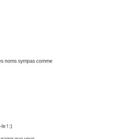
r des noms sympas comme
e ! :)
 à gager que vous