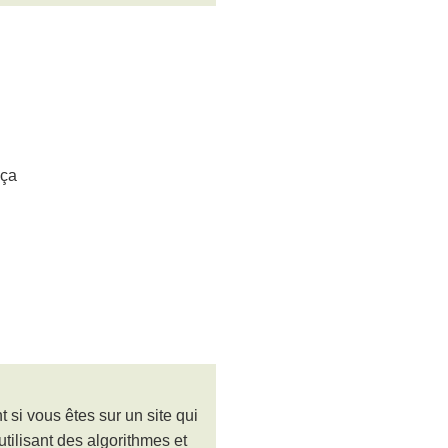
 ça
 si vous êtes sur un site qui
tilisant des algorithmes et