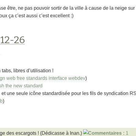
e être, ne pas pouvoir sortir de la ville à cause de la neige sur l
ux ça c’est aussi c’est excellent :)
-12-26
s
abs, libres d’utilisation !
ign
web
free
standards
interface
webdev
)
ish the new standard
e et une seule icône standardisée pour les fils de syndication R
b
)
ge des escargots ! (Dédicasse à Inan.)
1