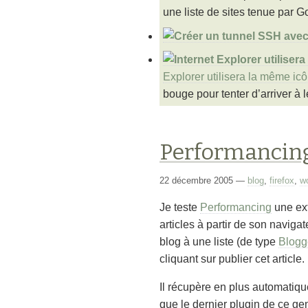
une liste de sites tenue par G
Explorer utilisera la même ic
bouge pour tenter d’arriver à 
Performancing 
22 décembre 2005
—
blog
,
firefox
,
w
Je teste
Performancing
une ex
articles à partir de son naviga
blog à une liste (de type
Blogg
cliquant sur publier cet article.
Il récupère en plus automatiq
que le dernier plugin de ce genr