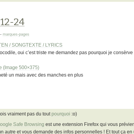
-12-24
—
marques-pages
N / SONGTEXTE / LYRICS
ocodile, oui c’est triste me demandez pas pourquoi je consèrve
e (Image 500×375)
cheté un mais avec des manches en plus
ois vraiment pas du tout
pourquoi
:o)
oogle Safe Browsing
est une extension Firefox qui vous prévient
un autre et vous demande des infos personnelles ! Et tout ça en u