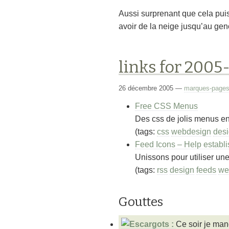
Aussi surprenant que cela puiss
avoir de la neige jusqu’au geno
links for 2005
26 décembre 2005
—
marques-page
Free CSS Menus
Des css de jolis menus en t
(tags:
css
webdesign
des
Feed Icons – Help establ
Unissons pour utiliser un
(tags:
rss
design
feeds
we
Gouttes
Ce soir je man