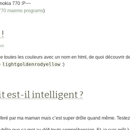
 nokia 770 :P~~
770
maemo
programs
)
!
web
 de toutes les couleurs avec un nom en html, de quoi découvri
lightgoldenrodyellow
e
:)
t est-il intelligent ?
nsferé par ma maman mais c’est super drôle quand même. Testez-l
t drôle que ça met au défi toute compréhension. Et, je suis prêt