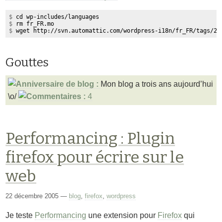
$
cd wp-includes/languages
$
rm fr_FR.mo
$
wget http://svn.automattic.com/wordpress-i18n/fr_FR/tags/2.
Gouttes
Mon blog a trois ans aujourd’hui
\o/
4
Performancing : Plugin
firefox pour écrire sur le
web
22 décembre 2005
—
blog
,
firefox
,
wordpress
Je teste
Performancing
une extension pour
Firefox
qui