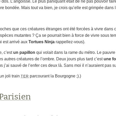
e dos. L’angoisse. Le plus paniquant était de ne pas pouvoir f
re bondée. Mais tout va bien, je crois qu’elle est grimpée dans
moches que ces créatures étranges ont été forcées à vivre dans 
spèces mutantes ? Ça se pourrait bien à force de vivre sous terr
i est arrivé aux
Tortues Ninja
rappellez-vous).
e, c’est
un papillon
qui volait dans la rame du métro. Le pauvre av
es autres créatures de l’ombre. Deux jours plus tard c’est
une f
s j’ai sauvé de l’enfer ces deux là. Sans moi il n’auraient pas
n joli train
parcourant la Bourgogne ;).)
TER
Parisien