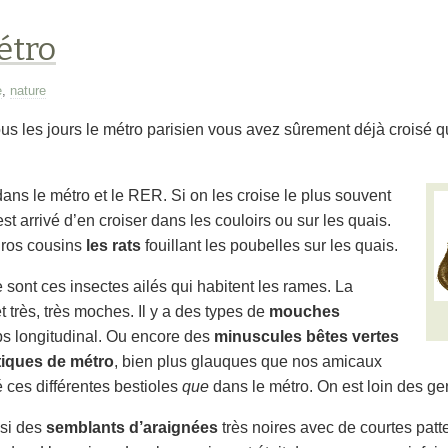
étro
e
,
nature
us les jours le métro parisien vous avez sûrement déjà croisé 
ns le métro et le RER. Si on les croise le plus souvent
’est arrivé d’en croiser dans les couloirs ou sur les quais.
gros cousins
les rats
fouillant les poubelles sur les quais.
 sont ces insectes ailés qui habitent les rames. La
t très, très moches. Il y a des types de
mouches
rps longitudinal. Ou encore des
minuscules bêtes vertes
iques de métro
, bien plus glauques que nos amicaux
é ces différentes bestioles
que
dans le métro. On est loin des ge
ssi des
semblants d’araignées
très noires avec de courtes patte