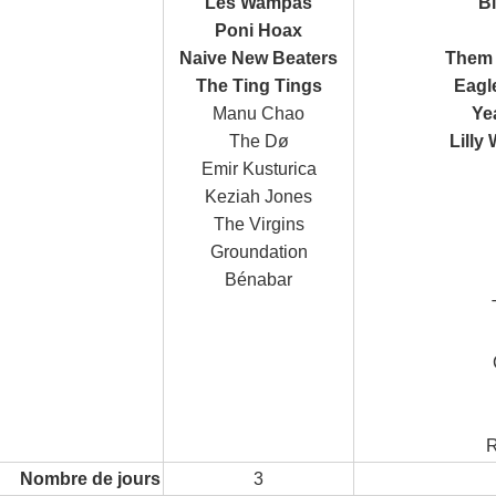
Les Wampas
B
Poni Hoax
Naive New Beaters
Them 
The Ting Tings
Eagl
Manu Chao
Ye
The Dø
Lilly
Emir Kusturica
Keziah Jones
The Virgins
Groundation
Bénabar
R
Nombre de jours
3