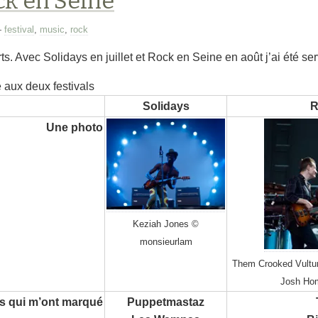
ck en Seine
—
festival
,
music
,
rock
ts. Avec Solidays en juillet et Rock en Seine en août j’ai été ser
aux deux festivals
Solidays
R
Une photo
Keziah Jones ©
monsieurlam
Them Crooked Vultur
Josh Ho
s qui m’ont marqué
Puppetmastaz