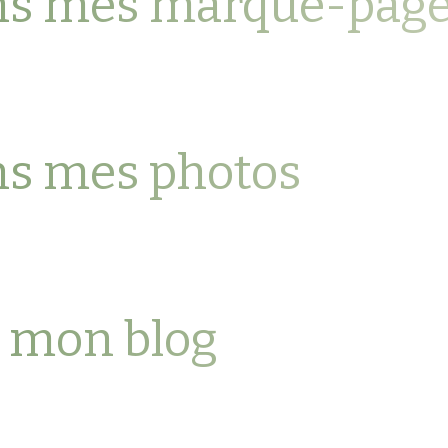
ns mes marque-pag
ns mes photos
r mon blog