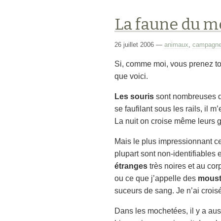
La faune du m
26 juillet 2006
—
animaux
,
campagn
Si, comme moi, vous prenez to
que voici.
Les souris
sont nombreuses da
se faufilant sous les rails, il m
La nuit on croise même leurs 
Mais le plus impressionnant ce
plupart sont non-identifiables e
étranges
très noires et au co
ou ce que j’appelle des
moust
suceurs de sang. Je n’ai crois
Dans les mochetées, il y a au