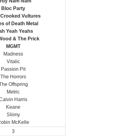
irdy Nam Nam
Bloc Party
Crooked Vultures
es of Death Metal
ah Yeah Yeahs
 Wood & The Prick
MGMT
Madness
Vitalic
Passion Pit
The Horrors
The Offspring
Metric
Calvin Harris
Keane
Sliimy
obin McKelle
3