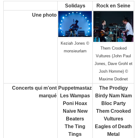
Solidays
Rock en Seine
Une photo
Keziah Jones ©
Them Crooked
monsieurlam
Vultures (John Paul
Jones, Dave Grohl et
Josh Homme) ©
Maxime Dodinet
Concerts qui m’ont
Puppetmastaz
The Prodigy
marqué
Les Wampas
Birdy Nam Nam
Poni Hoax
Bloc Party
Naive New
Them Crooked
Beaters
Vultures
The Ting
Eagles of Death
Tings
Metal