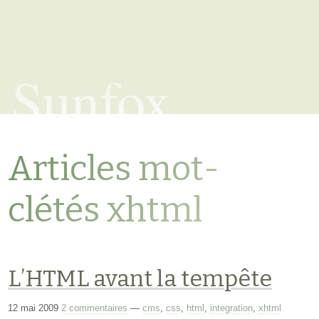
Sunfox
Articles mot-
clétés xhtml
L’HTML avant la tempête
12 mai 2009
2 commentaires
—
cms
,
css
,
html
,
integration
,
xhtml