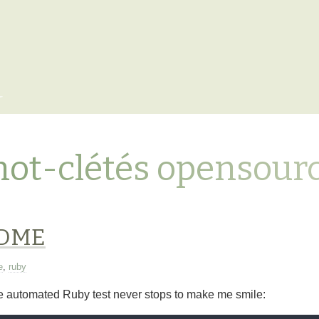
x
mot-clétés opensour
ADME
e
,
ruby
e automated Ruby test never stops to make me smile: