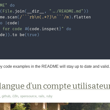
ME"
do
(
File
.
join
(
__dir__
,
"../README.md"
)
)
me
.
scan
(
/```rb\n(.*?)\n```/m
)
.
flatten

o
|
code
|
e for code 
#{
code
.
inspect
}
"
do
de
)
)
.
to be
(
true
)
by code examples in the README will stay up to date and valid. 
 langue d’un compte utilisateu
,
github
,
i18n
,
opensource
,
rails
,
ruby