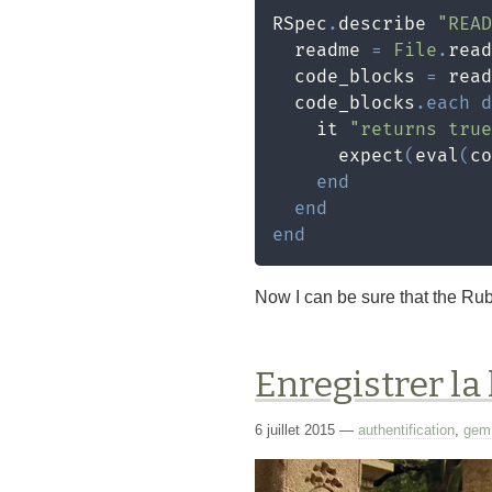
RSpec
.
describe 
"READ
  readme 
=
File
.
read
  code_blocks 
=
 read
  code_blocks
.
each
d
    it 
"returns tru
      expect
(
eval
(
co
end
end
end
Now I can be sure that the Ru
Enregistrer la
6 juillet 2015
—
authentification
,
gem