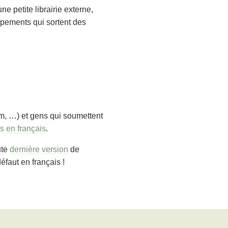
ne petite librairie externe,
oppements qui sortent des
am, …) et gens qui soumettent
s en français
.
ute
dernière version
de
éfaut en français !