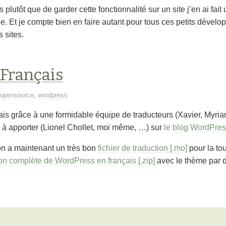
lutôt que de garder cette fonctionnalité sur un site j’en ai fait u
ée. Et je compte bien en faire autant pour tous ces petits dével
 sites.
Français
opensource
,
wordpress
çais grâce à une formidable équipe de traducteurs (Xavier, Myri
s à apporter (Lionel Chollet, moi même, …) sur
le blog WordPres
on a maintenant un très bon
fichier de traduction [.mo]
pour la to
on complète de WordPress en français [.zip]
avec le thème par d