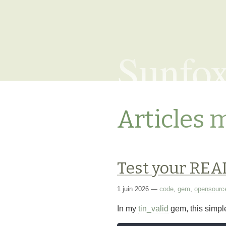
Sunfo
Articles 
Test your RE
1 juin 2026
—
code
,
gem
,
opensourc
In my
tin_valid
gem, this simpl