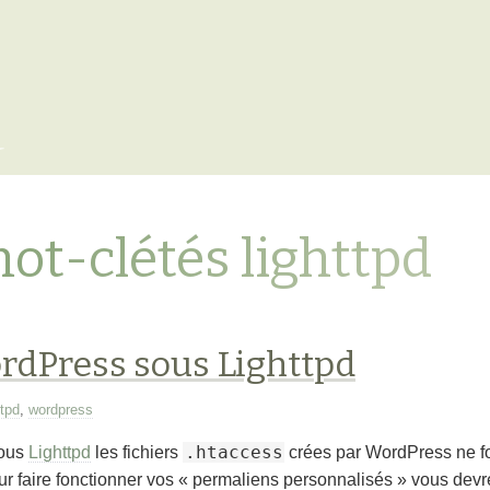
x
mot-clétés lighttpd
rdPress sous Lighttpd
ttpd
,
wordpress
.htaccess
sous
Lighttpd
les fichiers
crées par WordPress ne fo
r faire fonctionner vos « permaliens personnalisés » vous devr