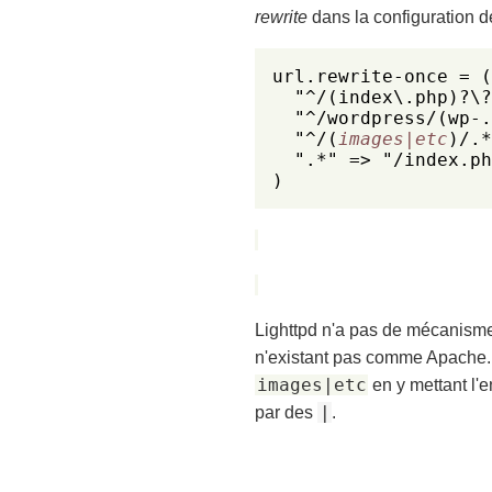
rewrite
dans la configuration de
url.rewrite-once = (

  "^/(index\.php)?\?
  "^/wordpress/(wp-.
  "^/(
images|etc
)/.*
  ".*" => "/index.ph
)
Lighttpd n'a pas de mécanisme
n'existant pas comme Apache. 
images|etc
en y mettant l'
|
par des
.