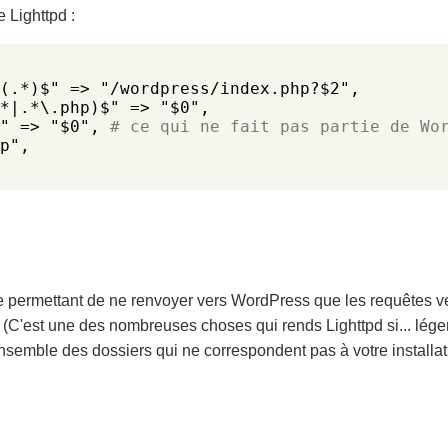
 Lighttpd :
(.*)$" => "/wordpress/index.php?$2",

*|.*\.php)$" => "$0",

" => "$0", 
# ce qui ne fait pas partie de Wo
p",

 permettant de ne renvoyer vers WordPress que les requêtes ver
(C'est une des nombreuses choses qui rends Lighttpd si... lége
ensemble des dossiers qui ne correspondent pas à votre install