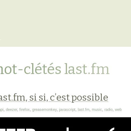
x
mot-clétés last.fm
t.fm, si si, c’est possible
api
,
deezer
,
firefox
,
greasemonkey
,
javascript
,
last.fm
,
music
,
radio
,
web