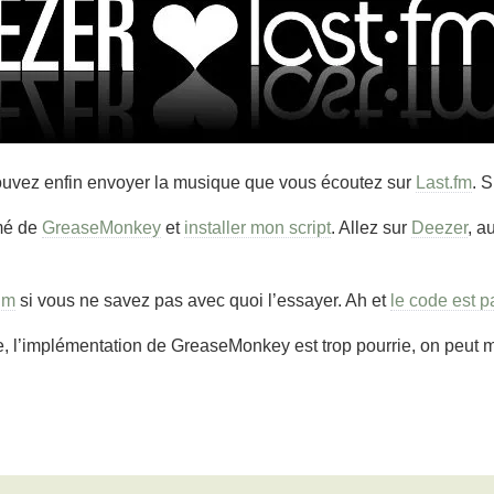
uvez enfin envoyer la musique que vous écoutez sur
Last.fm
. 
rmé de
GreaseMonkey
et
installer mon script
. Allez sur
Deezer
, a
um
si vous ne savez pas avec quoi l’essayer. Ah et
le code est pa
e, l’implémentation de GreaseMonkey est trop pourrie, on peut 