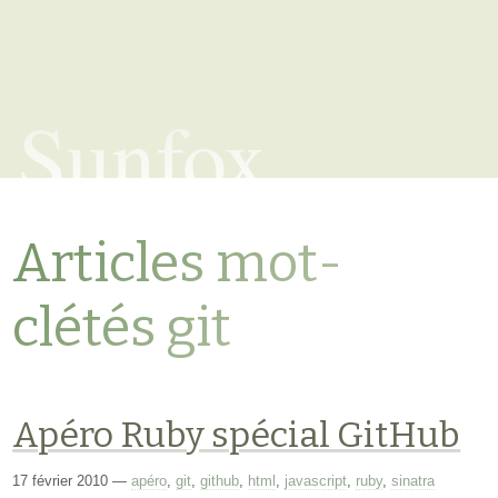
Sunfox
Articles mot-
clétés git
Apéro Ruby spécial GitHub
17 février 2010
—
apéro
,
git
,
github
,
html
,
javascript
,
ruby
,
sinatra