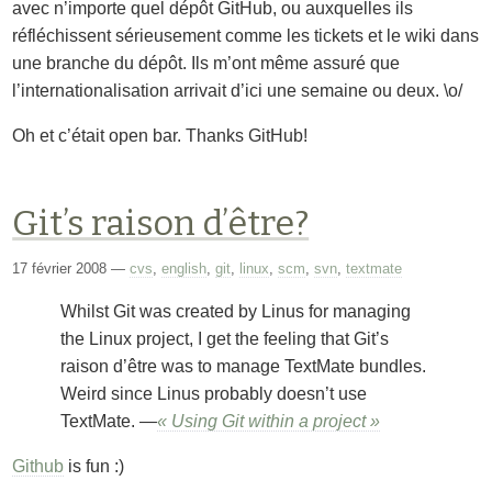
avec n’importe quel dépôt GitHub, ou auxquelles ils
réfléchissent sérieusement comme les tickets et le wiki dans
une branche du dépôt. Ils m’ont même assuré que
l’internationalisation arrivait d’ici une semaine ou deux. \o/
Oh et c’était open bar.
Thanks GitHub!
Git’s raison d’être?
17 février 2008
—
cvs
,
english
,
git
,
linux
,
scm
,
svn
,
textmate
Whilst Git was created by Linus for managing
the Linux project, I get the feeling that Git’s
raison d’être was to manage TextMate bundles.
Weird since Linus probably doesn’t use
TextMate.
« Using Git within a project »
Github
is fun :)