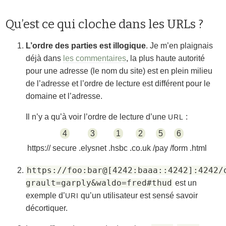
Qu’est ce qui cloche dans les URLs ?
L’ordre des parties est illogique
. Je m’en plaignais
déjà dans
les commentaires
, la plus haute autorité
pour une adresse (le nom du site) est en plein milieu
de l’adresse et l’ordre de lecture est différent pour le
domaine et l’adresse.
Il n’y a qu’à voir l’ordre de lecture d’une
:
URL
4
3
1
2
5
6
https://
secure
.elysnet
.hsbc
.co.uk
/pay
/form
.html
https://foo:bar@[4242:baaa::4242]:4242/
grault=garply&waldo=fred#thud
est un
exemple d’
qu’un utilisateur est sensé savoir
URI
décortiquer.