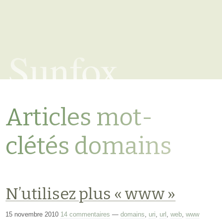
Sunfox
Articles mot-
clétés domains
N’utilisez plus « www »
15 novembre 2010
14 commentaires
—
domains
,
uri
,
url
,
web
,
www