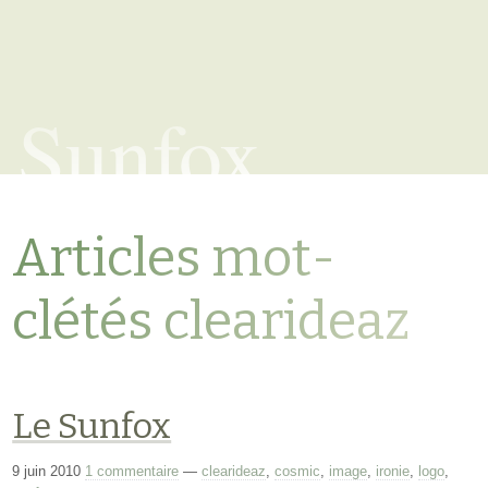
Sunfox
Articles mot-
clétés clearideaz
Le Sunfox
9 juin 2010
1 commentaire
—
clearideaz
,
cosmic
,
image
,
ironie
,
logo
,