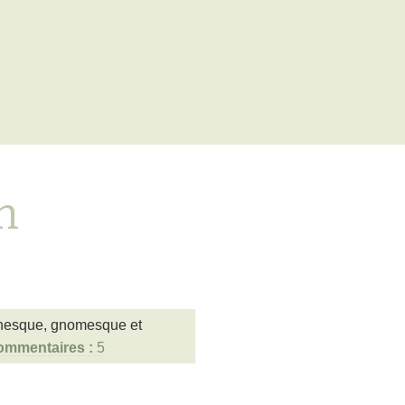
n
honesque, gnomesque et
5