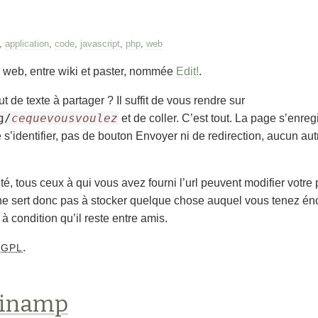
,
application
,
code
,
javascript
,
php
,
web
on web, entre wiki et paster, nommée
Edit!
.
de texte à partager ? Il suffit de vous rendre sur
g/
cequevousvoulez
et de coller. C’est tout. La page s’enreg
’identifier, pas de bouton Envoyer ni de redirection, aucun autr
té, tous ceux à qui vous avez fourni l’url peuvent modifier votre p
ne sert donc pas à stocker quelque chose auquel vous tenez én
à condition qu’il reste entre amis.
s
.
GPL
Winamp