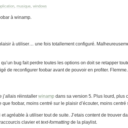
plication
,
musique
,
windows
foobar à winamp.
plaisir à utiliser… une fois totallement configuré. Malheureusem
u qu’un bug fait perdre toutes les options on doit se retapper tou
ligé de reconfigurer foobar avant de pouvoir en profiter. Flemme.
 j’allais réinstaller
winamp
dans sa version 5. Plus lourd, plus
 que foobar, moins centré sur le plaisir d’écouter, moins centré s
 et agréable à utiliser tout de suite. J’etais content de trouver
raccourcis clavier et
text-formatting
de la playlist.