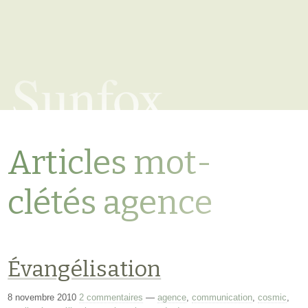
Sunfox
Articles mot-
clétés agence
Évangélisation
8 novembre 2010
2 commentaires
—
agence
,
communication
,
cosmic
,