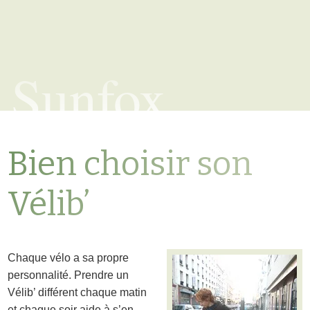
Sunfox
Bien choisir son
Vélib’
Chaque vélo a sa propre
personnalité. Prendre un
Vélib’ différent chaque matin
et chaque soir aide à s’en