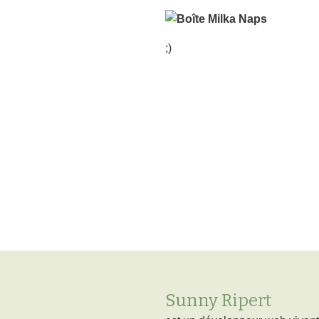
;)
Sunny Ripert