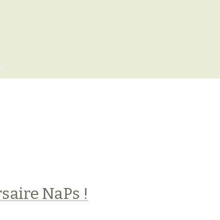
x
saire NaPs !