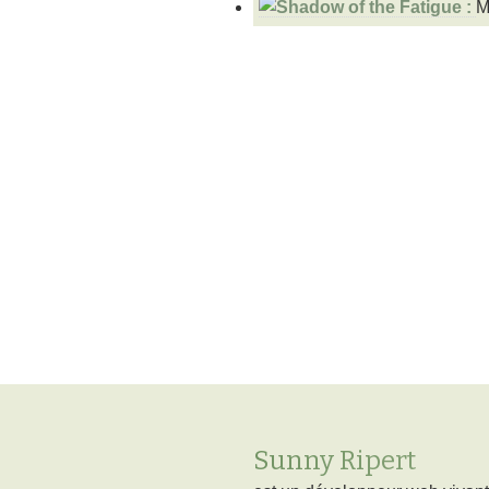
M
Sunny Ripert