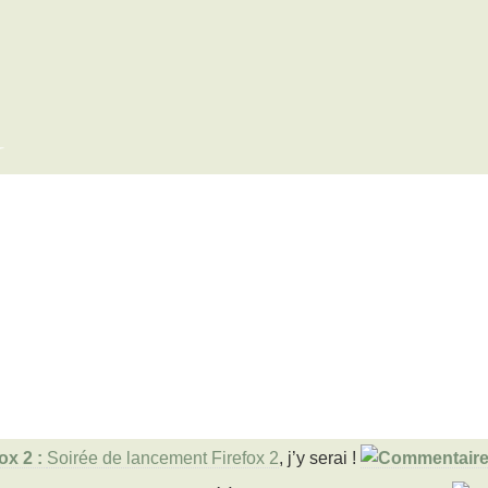
x
Soirée de lancement Firefox 2
, j’y serai !