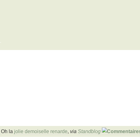
x
Oh la
jolie demoiselle renarde
,
via
Standblog