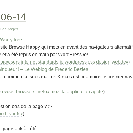
-06-14
ues-pages
Worry-free.
t site Browse Happy qui mets en avant des navigateurs alternati
re et a été repris en main par WordPress \o/
browsers
internet
standards
ie
wordpress
css
design
webdev
)
vainqueur ! – Le Weblog de Frederic Bezies
eur commercial sous mac os X mais est néamoins le premier nav
browser
browsers
firefox
mozilla
application
apple
)
st en bas de la page ? :>
arch
sunfox
)
e pagerank à côté