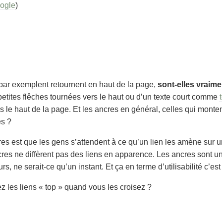
ogle
)
 par exemplent retournent en haut de la page,
sont-elles vraimen
 petites flêches tournées vers le haut ou d’un texte court comme
rs le haut de la page. Et les ancres en général, celles qui mont
es ?
es est que les gens s’attendent à ce qu’un lien les amène sur u
res ne diffèrent pas des liens en apparence. Les ancres sont u
rs, ne serait-ce qu’un instant. Et ça en terme d’utilisabilité c’es
ez les liens « top » quand vous les croisez ?