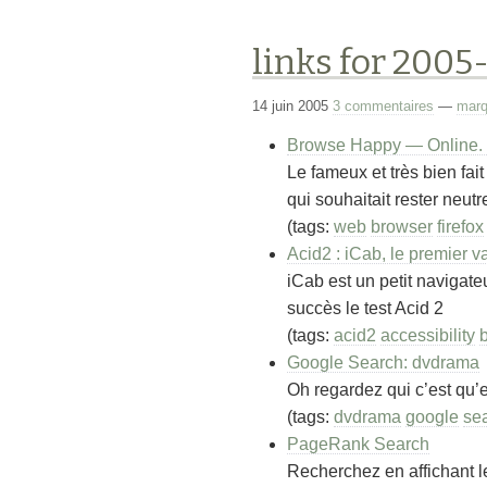
links for 2005
14 juin 2005
3 commentaires
—
marq
Browse Happy — Online. 
Le fameux et très bien fai
qui souhaitait rester neut
(tags:
web
browser
firefox
Acid2 : iCab, le premier 
iCab est un petit navigat
succès le test Acid 2
(tags:
acid2
accessibility
Google Search: dvdrama
Oh regardez qui c’est qu’e
(tags:
dvdrama
google
se
PageRank Search
Recherchez en affichant l