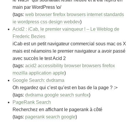
main par WordPress \o/
(tags:
web
browser
firefox
browsers
internet
standards
ie
wordpress
css
design
webdev
)
Acid2 : iCab, le premier vainqueur ! – Le Weblog de
Frederic Bezies
iCab est un petit navigateur commercial sous mac os X
mais est néamoins le premier navigateur a avoir passé
avec succès le test Acid 2
(tags:
acid2
accessibility
browser
browsers
firefox
mozilla
application
apple
)
Google Search: dvdrama
Oh regardez qui c’est qu’est en bas de la page ? :>
(tags:
dvdrama
google
search
sunfox
)
PageRank Search
Recherchez en affichant le pagerank à côté
(tags:
pagerank
search
google
)