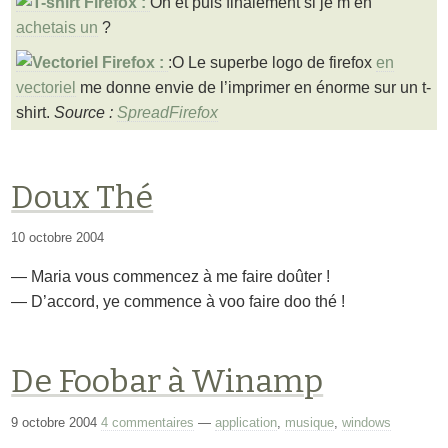
Oh et puis finalement si je m’en
achetais un
?
:O Le superbe logo de firefox
en
vectoriel
me donne envie de l’imprimer en énorme sur un t-
shirt.
Source :
SpreadFirefox
Doux Thé
10 octobre 2004
— Maria vous commencez à me faire doûter !
— D’accord, ye commence à voo faire doo thé !
De Foobar à Winamp
9 octobre 2004
4 commentaires
—
application
,
musique
,
windows