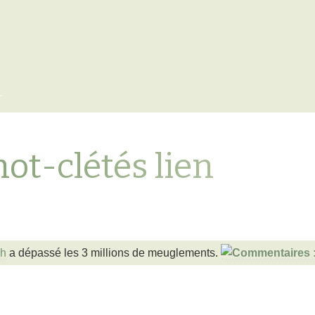
x
mot-clétés lien
uh
a dépassé les 3 millions de meuglements.