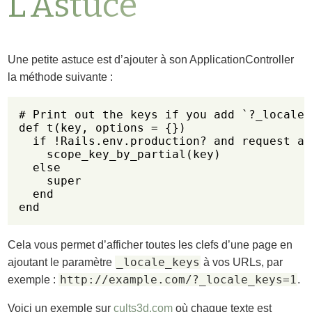
L’Astuce
Une petite astuce est d’ajouter à son ApplicationController
la méthode suivante :
# Print out the keys if you add `?_locale_
def t(key, options = {})

  if !Rails.env.production? and request an
    scope_key_by_partial(key)

  else

    super

  end

Cela vous permet d’afficher toutes les clefs d’une page en
_locale_keys
ajoutant le paramètre
à vos URLs, par
http://example.com/?_locale_keys=1
exemple :
.
Voici un exemple sur
cults3d.com
où chaque texte est