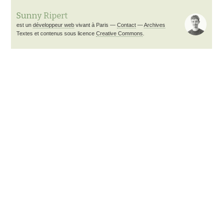
Sunny Ripert
est un
développeur web
vivant à
Paris
—
Contact
—
Archives
Textes et contenus sous licence
Creative Commons
.