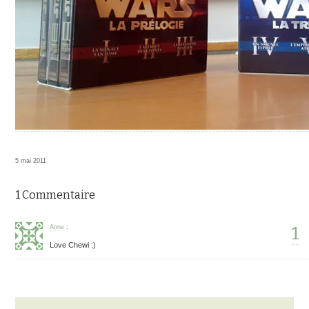
5 mai 2011
1 Commentaire
1
Anne
:
Love Chewi :)