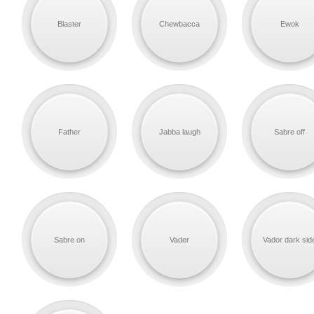
Blaster
Chewbacca
Ewok
Father
Jabba laugh
Sabre off
Sabre on
Vader
Vador dark sid