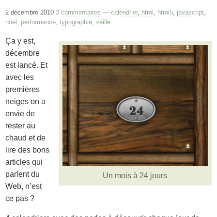
2 décembre 2010
3 commentaires
—
calendrier
,
html
,
html5
,
javascript
,
noël
,
performance
,
typographie
,
veille
Ça y est,
décembre
est lancé. Et
avec les
premières
neiges on a
envie de
rester au
chaud et de
lire des bons
articles qui
parlent du
Un mois à 24 jours
Web, n’est
ce pas ?