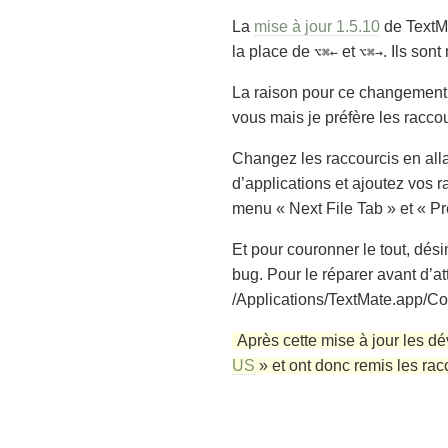
La
mise à jour 1.5.10
de TextMa
la place de
et
. Ils son
⌥⌘←
⌥⌘→
La raison pour ce changement e
vous mais je préfère les racco
Changez les raccourcis en all
d’applications et ajoutez vos r
menu
« Next File Tab »
et
« Pr
Et pour couronner le tout, dé
bug. Pour le réparer avant d’a
/Applications/TextMate.app/C
Après cette mise à jour les d
US
» et ont donc remis les rac