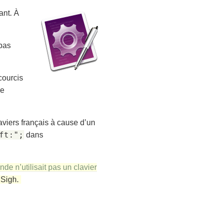
ant. À
 pas
courcis
de
aviers français à cause d’un
ft:";
dans
de n’utilisait pas un clavier
.
Sigh.