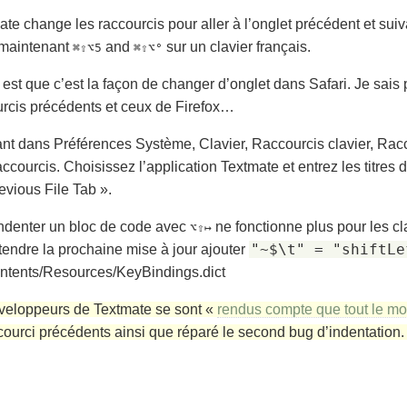
te change les raccourcis pour aller à l’onglet précédent et suiv
t maintenant
and
sur un clavier français.
⌘⇧⌥5
⌘⇧⌥°
st que c’est la façon de changer d’onglet dans Safari. Je sais
urcis précédents et ceux de Firefox…
ant dans Préférences Système, Clavier, Raccourcis clavier, Rac
accourcis. Choisissez l’application Textmate et entrez les titres 
evious File Tab »
.
sindenter un bloc de code avec
ne fonctionne plus pour les cl
⌥⇧↦
"~$\t" = "shiftLe
ttendre la prochaine mise à jour ajouter
ontents/Resources/KeyBindings.dict
éveloppeurs de Textmate se sont «
rendus compte que tout le mon
courci précédents ainsi que réparé le second bug d’indentation