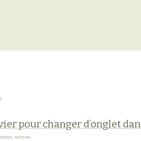
x
0
vier pour changer d’onglet da
oftware
,
textmate