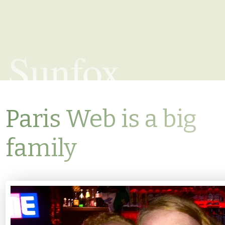
Sunfox
Paris Web is a big
family