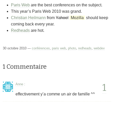
Paris Web
are the best conferences on the subject.
This year’s Paris Web 2010 was grand.
Christian Heilmann
from
Yahoo!
Mozilla
should keep
coming back every year.
Redheads
are hot.
30 octobre 2010 —
conférences
,
paris web
,
photo
,
redheads
,
webdev
1 Commentaire
1
Anne
:
effectivement y’a comme un air de famille ^^