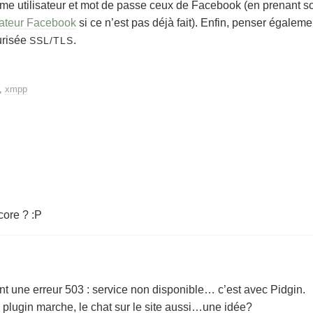
me utilisateur et mot de passe ceux de Facebook (en prenant s
isateur Facebook
si ce n’est pas déjà fait). Enfin, penser égaleme
urisée
.
SSL/TLS
,
xmpp
core ? :P
t une erreur 503 : service non disponible… c’est avec Pidgin.
e plugin marche, le chat sur le site aussi…une idée?