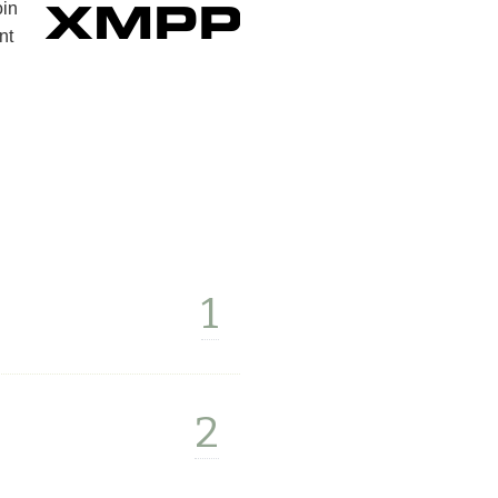
oin
nt
1
2