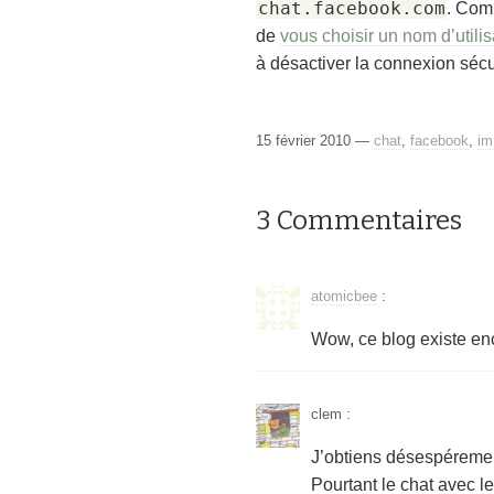
chat.facebook.com
. Com
de
vous choisir un nom d’util
à désactiver la connexion séc
15 février 2010 —
chat
,
facebook
,
im
3 Commentaires
atomicbee
:
Wow, ce blog existe en
clem
:
J’obtiens désespéremen
Pourtant le chat avec l