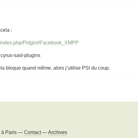
cela :
org/index.php/Pidgin#Facebook_XMPP
r cyrus-sasl-plugins
la bloque quand même, alors j’utilise PSI du coup.
t à
Paris
—
Contact
—
Archives