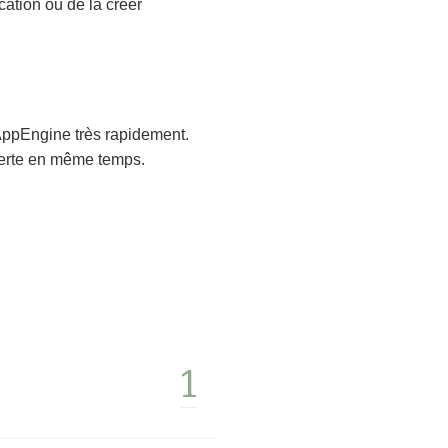
cation ou de la créer
AppEngine très rapidement.
verte en même temps.
1