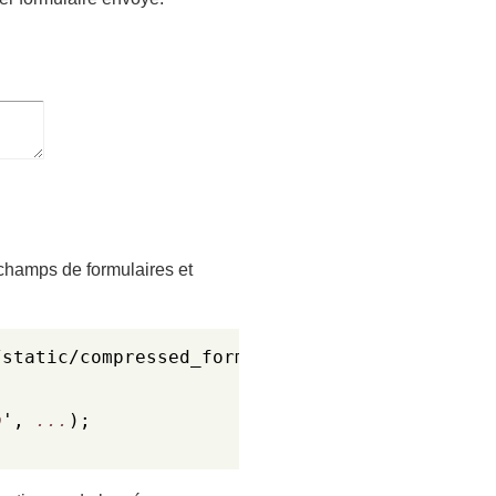
s champs de formulaires et
static/compressed_form.js"></script>



p
', 
...
);
