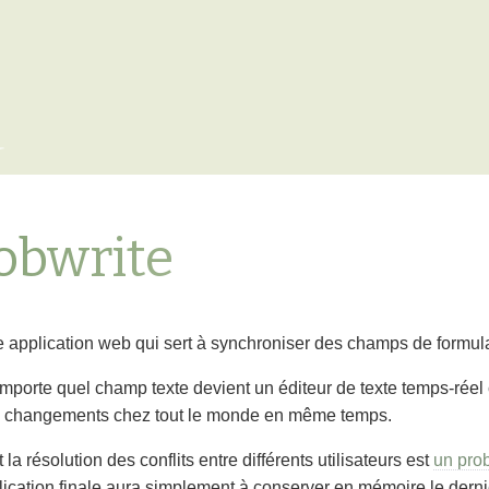
x
obwrite
e application web qui sert à synchroniser des champs de formula
’importe quel champ texte devient un éditeur de texte temps-ré
s changements chez tout le monde en même temps.
 la résolution des conflits entre différents utilisateurs est
un pro
ication finale aura simplement à conserver en mémoire le derni