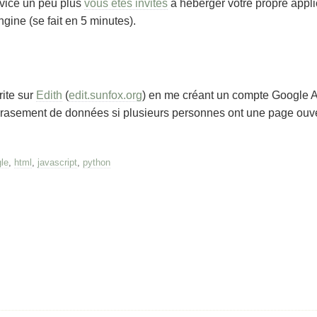
rvice un peu plus
vous êtes invités
à héberger votre propre appli
ine (se fait en 5 minutes).
ite sur
Edith
(
edit.sunfox.org
) en me créant un compte Google 
crasement de données si plusieurs personnes ont une page ou
le
,
html
,
javascript
,
python