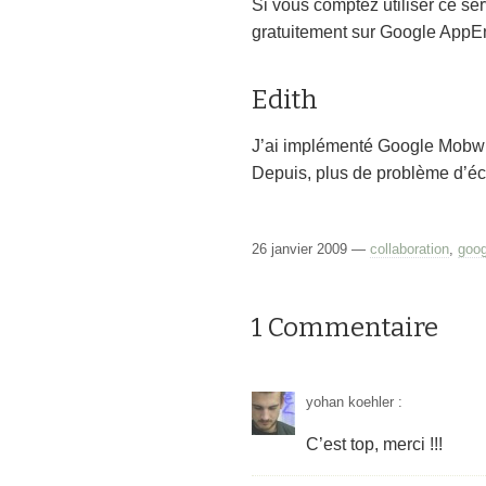
Si vous comptez utiliser ce se
gratuitement sur Google AppEng
Edith
J’ai implémenté Google Mobwr
Depuis, plus de problème d’é
26 janvier 2009 —
collaboration
,
goog
1 Commentaire
yohan koehler
:
C’est top, merci !!!