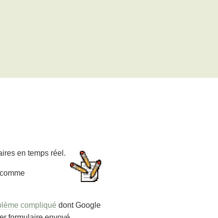
ires en temps réel.
el comme
blème compliqué
dont Google
er formulaire envoyé.