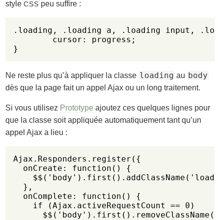
style
peu suffire :
CSS
.loading, .loading a, .loading input, .loa
	cursor: progress;

}
loading
body
Ne reste plus qu’à appliquer la classe
au
dès que la page fait un appel Ajax ou un long traitement.
Si vous utilisez
Prototype
ajoutez ces quelques lignes pour
que la classe soit appliquée automatiquement tant qu’un
appel Ajax a lieu :
Ajax.Responders.register({

  onCreate: function() {

    $$('body').first().addClassName('loadi
  },

  onComplete: function() {

    if (Ajax.activeRequestCount == 0)

      $$('body').first().removeClassName('