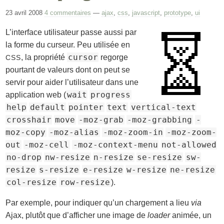
23 avril 2008
4 commentaires
—
ajax
,
css
,
javascript
,
prototype
,
ui
L’interface utilisateur passe aussi par
la forme du curseur. Peu utilisée en
cursor
, la propriété
regorge
CSS
pourtant de valeurs dont on peut se
servir pour aider l’utilisateur dans une
wait
progress
application web (
help
default
pointer
text
vertical-text
crosshair
move
-moz-grab
-moz-grabbing
-
moz-copy
-moz-alias
-moz-zoom-in
-moz-zoom-
out
-moz-cell
-moz-context-menu
not-allowed
no-drop
nw-resize
n-resize
se-resize
sw-
resize
s-resize
e-resize
w-resize
ne-resize
col-resize
row-resize
).
Par exemple, pour indiquer qu’un chargement a lieu
via
Ajax, plutôt que d’afficher une image de
loader
animée, un