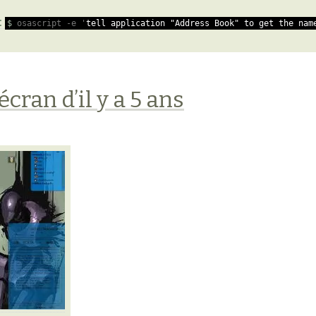
$
osascript -e '
tell application "Address Book" to get the nam
cran d’il y a 5 ans