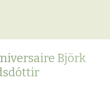
x
niversaire Björk
dóttir