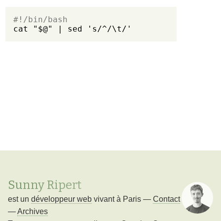
#!/bin/bash
cat "$@" | sed 's/^/\t/'
Sunny Ripert
est un
développeur web
vivant à
Paris
—
Contact
—
Archives