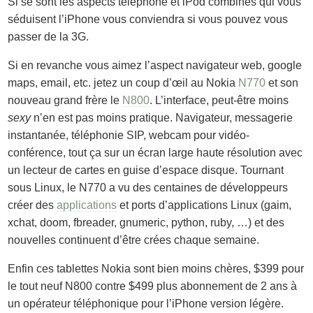
Si se sont les aspects téléphone et iPod combinés qui vous
séduisent l’iPhone vous conviendra si vous pouvez vous
passer de la 3G.
Si en revanche vous aimez l’aspect navigateur web, google
maps, email, etc. jetez un coup d’œil au Nokia
N770
et son
nouveau grand frère le
N800
. L’interface, peut-être moins
sexy
n’en est pas moins pratique. Navigateur, messagerie
instantanée, téléphonie SIP, webcam pour vidéo-
conférence, tout ça sur un écran large haute résolution avec
un lecteur de cartes en guise d’espace disque. Tournant
sous Linux, le N770 a vu des centaines de développeurs
créer des
applications
et ports d’applications Linux (gaim,
xchat, doom, fbreader, gnumeric, python, ruby, …) et des
nouvelles continuent d’être crées chaque semaine.
Enfin ces tablettes Nokia sont bien moins chères, $399 pour
le tout neuf N800 contre $499 plus abonnement de 2 ans à
un opérateur téléphonique pour l’iPhone version légère.