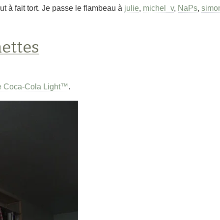
ut à fait tort. Je passe le flambeau à
julie
,
michel_v
,
NaPs
,
simo
nettes
e Coca-Cola Light™
.