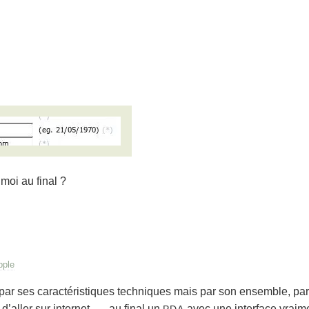
moi au final ?
pple
 par ses caractéristiques techniques mais par son ensemble, par l
d’aller sur internet, … au final un
avec une interface vraime
PDA