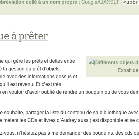
<abbr
GoogleAJAXSLT
:
e à prêter
ne qui gère les prêts et dettes entre
é la gestion du prêt d’objets.
Extrait d
rié avec des informations dessus et
’il est revenu. Et c’est très
us en vouloir d’avoir oublié de rendre un bouquin ou de vous de
l le souhaite, partager la liste du contenu de sa bibliothèque av
e mèlent les CDs et livres d’Audrey aussi) est disponible et se co
z-vous, n’hésitez pas à me demander des bouquins, des cds ou de