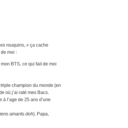
es rouquins, « ça cache
 de moi :
u mon BTS, ce qui fait de moi
é triple champion du monde (en
de où j’ai raté mes Bacs.
ée à l’age de 25 ans d’une
nciens amants
doh
). Papa,