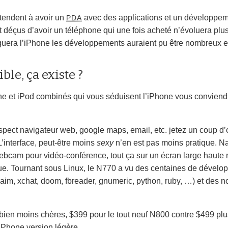
tendent à avoir un
avec des applications et un développem
PDA
ont déçus d’avoir un téléphone qui une fois acheté n’évoluera pl
era l’iPhone les développements auraient pu être nombreux et
ble, ça existe ?
one et iPod combinés qui vous séduisent l’iPhone vous convien
spect navigateur web, google maps, email, etc. jetez un coup d
 L’interface, peut-être moins
sexy
n’en est pas moins pratique. N
ebcam pour vidéo-conférence, tout ça sur un écran large haute 
ue. Tournant sous Linux, le N770 a vu des centaines de dévelo
gaim, xchat, doom, fbreader, gnumeric, python, ruby, …) et des n
t bien moins chères, $399 pour le tout neuf N800 contre $499 p
iPhone version légère.