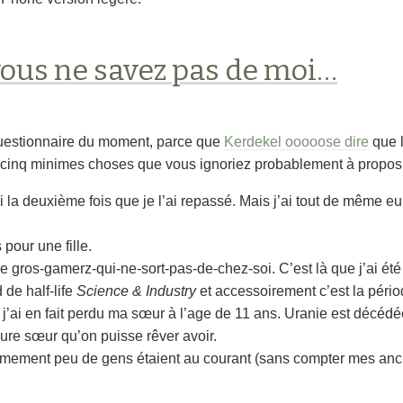
vous ne savez pas de moi…
questionnaire du moment, parce que
Kerdekel ooooose dire
que l
ci cinq minimes choses que vous ignoriez probablement à propos
 la deuxième fois que je l’ai repassé. Mais j’ai tout de même e
our une fille.
e gros-gamerz-qui-ne-sort-pas-de-chez-soi. C’est là que j’ai ét
de half-life
Science & Industry
et accessoirement c’est la pério
, j’ai en fait perdu ma sœur à l’age de 11 ans. Uranie est décéd
eure sœur qu’on puisse rêver avoir.
xtrêmement peu de gens étaient au courant (sans compter mes a
…