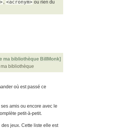
>
<acronym>
,
ou rien du
e ma bibliothèque
mander où est passé ce
ec ses amis ou encore avec le
mplète petit-à-petit.
s jeux. Cette liste elle est