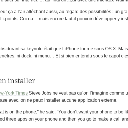
r ça a l’air alléchant aussi, au regard des possibilités : un gr
lti-points, Cocoa… mais encore faut-il pouvoir développer y inst
s durant sa keynote était que l’iPhone tourne sous OS X. Mais
i fenêtres, ni dock, ni menu… Et si bien entendu sous le capot c
n installer
ew-York Times
Steve Jobs ne veut pas qu’on l’imagine comme u
ase avec, on ne peux installer aucune application externe.
at is on the phone,” he said. “You don’t want your phone to be l
ed three apps on your phone and then you go to make a call and