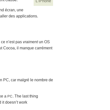
L’iPhone
and écran, une
aller des applications.
 ce n’est pas
vraiment
un OS
’est Cocoa, il manque carrément
n PC, car malgré le nombre de
ike a
. The last thing
PC
 it doesn’t work