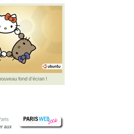
ouveau fond d’écran !
aris
er aux