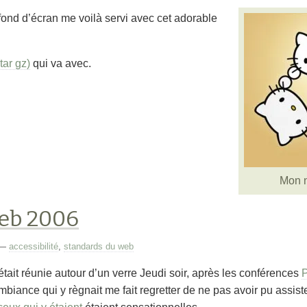
fond d’écran me voilà servi avec cet adorable
tar gz)
qui va avec.
Mon n
eb 2006
—
accessibilité
,
standards du web
ait réunie autour d’un verre Jeudi soir, après les conférences
P
biance qui y règnait me fait regretter de ne pas avoir pu assist