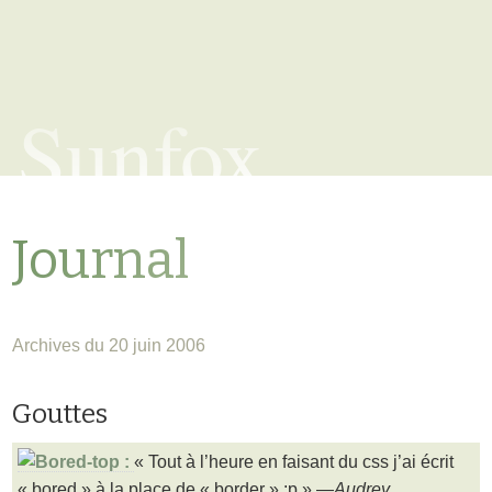
Sunfox
Journal
Archives du 20 juin 2006
Gouttes
« Tout à l’heure en faisant du css j’ai écrit
« bored » à la place de « border » :p » —
Audrey